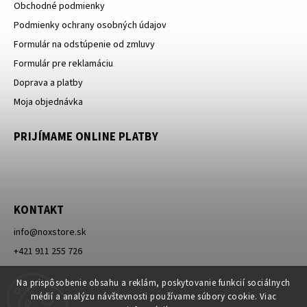
Obchodné podmienky
Podmienky ochrany osobných údajov
Formulár na odstúpenie od zmluvy
Formulár pre reklamáciu
Doprava a platby
Moja objednávka
PRIJÍMAME ONLINE PLATBY
KONTAKT
info
@
noxstore.sk
+421 911 255 726
Facebook
Na prispôsobenie obsahu a reklám, poskytovanie funkcií sociálnych
médií a analýzu návštevnosti používame súbory cookie. Viac