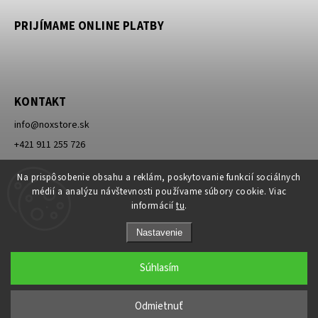
PRIJÍMAME ONLINE PLATBY
KONTAKT
info
@
noxstore.sk
+421 911 255 726
Facebook
Na prispôsobenie obsahu a reklám, poskytovanie funkcií sociálnych
médií a analýzu návštevnosti používame súbory cookie. Viac
informácií
tu
.
Nastavenie
Súhlasím
Copyright 2026
NOXSTORE
. Všetky práva vyhradené.
Upraviť nastavenie cookies
Odmietnuť
Grafický návrh vytvořil a nakódoval
Shoptak.cz