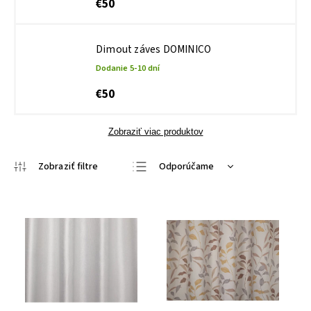
€50
Dimout záves DOMINICO
Dodanie 5-10 dní
€50
Zobraziť viac produktov
Odporúčame
Najlacnejšie
Najdrahšie
Najpredávanejšie
Abecedne