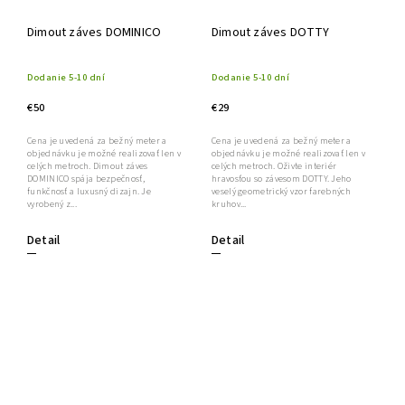
Dimout záves DOMINICO
Dimout záves DOTTY
Dodanie 5-10 dní
Dodanie 5-10 dní
€50
€29
Cena je uvedená za bežný meter a
Cena je uvedená za bežný meter a
objednávku je možné realizovať len v
objednávku je možné realizovať len v
celých metroch. Dimout záves
celých metroch. Oživte interiér
DOMINICO spája bezpečnosť,
hravosťou so závesom DOTTY. Jeho
funkčnosť a luxusný dizajn. Je
veselý geometrický vzor farebných
vyrobený z...
kruhov...
Detail
Detail