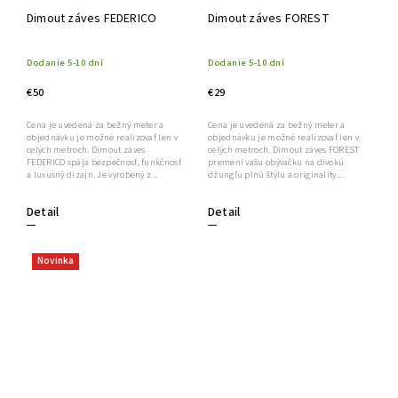
Dimout záves FEDERICO
Dimout záves FOREST
Dodanie 5-10 dní
Dodanie 5-10 dní
€50
€29
Cena je uvedená za bežný meter a
Cena je uvedená za bežný meter a
objednávku je možné realizovať len v
objednávku je možné realizovať len v
celých metroch. Dimout záves
celých metroch. Dimout záves FOREST
FEDERICO spája bezpečnosť, funkčnosť
premení vašu obývačku na divokú
a luxusný dizajn. Je vyrobený z...
džungľu plnú štýlu a originality....
Detail
Detail
Novinka