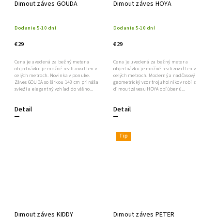
Dimout záves GOUDA
Dimout záves HOYA
Dodanie 5-10 dní
Dodanie 5-10 dní
€29
€29
Cena je uvedená za bežný meter a
Cena je uvedená za bežný meter a
objednávku je možné realizovať len v
objednávku je možné realizovať len v
celých metroch. Novinka v ponuke.
celých metroch. Moderný a nadčasový
Záves GOUDA so šírkou 143 cm prináša
geometrický vzor trojuholníkov robí z
svieži a elegantný vzhľad do vášho...
dimout závesu HOYA obľúbenú...
Detail
Detail
Tip
Dimout záves KIDDY
Dimout záves PETER