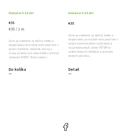
Dodanie 5-10 dní
Dodanie 5-10 dní
€35
€35
€35 / 1 m
Cena je uvedená za bežný meter a
objednávku je možné realizovať len v
Cena je uvedená za bežný meter a
celých metroch.Veľmi obľúbený a
objednávku je možné realizovať len v
najpredávanejší záves PETER so
celých metroch. Vytvorte útulný a
zatemňovacím efektom a jemným
hravý priestor pre vaše dieťa s dimout
leskom ponúka...
závesom KIDDY. Tento záves s...
Do košíka
Detail
Facebook