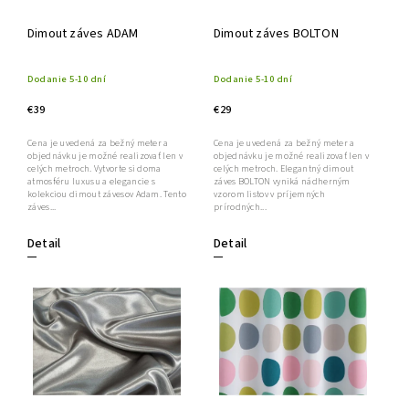
Dimout záves ADAM
Dimout záves BOLTON
Dodanie 5-10 dní
Dodanie 5-10 dní
€39
€29
Cena je uvedená za bežný meter a
Cena je uvedená za bežný meter a
objednávku je možné realizovať len v
objednávku je možné realizovať len v
celých metroch. Vytvorte si doma
celých metroch. Elegantný dimout
atmosféru luxusu a elegancie s
záves BOLTON vyniká nádherným
kolekciou dimout závesov Adam. Tento
vzorom listov v príjemných
záves...
prírodných...
Detail
Detail