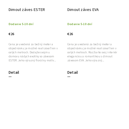
Dimout záves ESTER
Dimout záves EVA
Dodanie 5-10 dní
Dodanie 5-10 dní
€26
€26
Cena je uvedená za bežný meter a
Cena je uvedená za bežný meter a
objednávku je možné realizovať len v
objednávku je možné realizovať len v
celých metroch. Dodajte svojmu
celých metroch. Rozžiarte svoj interiér
domovu nádych exotiky so závesom
eleganciou a romantikou s dimout
ESTER. Jeho výrazný florálny motív...
závesom EVA. Jeho výrazný...
Detail
Detail