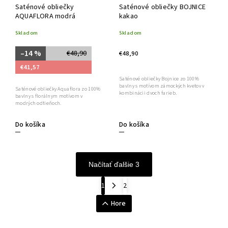
Saténové obliečky
Saténové obliečky BOJNICE
AQUAFLORA modrá
kakao
Skladom
Skladom
–14 %
€48,90
€48,90
€41,57
Saténové obliečky Bojnice zo 100%
bavlny s motívom zámockých kvetov v
Saténové obliečky Aquaflora zo 100%
kombinácii dvoch farieb.
bavlny s florálnym motívom v
modrých odtieňoch.
Do košíka
Do košíka
Načítať ďalšie 3
1
2
Hore