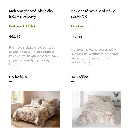
Makosaténové obliečky
Makosaténové obliečky
BRUME púpavy
ELEANOR
Dodanie 5-10 dní
Skladom
€62,90
€62,90
Prémiové makosaténové obliečky
Prémiové makosaténové obliečky
Brume z najkvalitnejšej egyptskej
Eleanor z najkvalitnejšej egyptskej
bavlny s kvetinovým vzorom púpav v
bavlny s jemný vzorom listov v
príjemných svetlých prírodných
zelených tónoch.
tónoch.
Do košíka
Do košíka