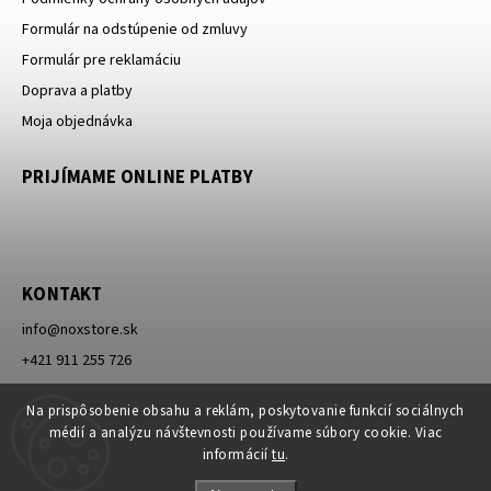
Formulár na odstúpenie od zmluvy
Formulár pre reklamáciu
Doprava a platby
Moja objednávka
PRIJÍMAME ONLINE PLATBY
KONTAKT
info
@
noxstore.sk
+421 911 255 726
Facebook
Na prispôsobenie obsahu a reklám, poskytovanie funkcií sociálnych
médií a analýzu návštevnosti používame súbory cookie. Viac
informácií
tu
.