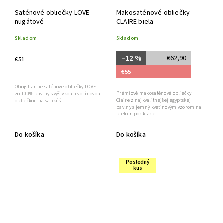
Saténové obliečky LOVE
Makosaténové obliečky
nugátové
CLAIRE biela
Skladom
Skladom
–12 %
€62,90
€51
€55
Obojstranné saténové obliečky LOVE
Prémiové makosaténové obliečky
zo 100% bavlny s výšivkou a volánovou
Claire z najkvalitnejšej egyptskej
obliečkou na vankúš.
bavlny s jemný kvetinovým vzorom na
bielom podklade.
Do košíka
Do košíka
Posledný
kus