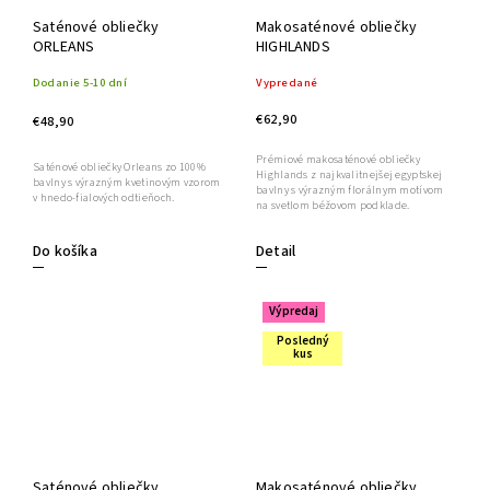
Saténové obliečky
Makosaténové obliečky
ORLEANS
HIGHLANDS
Dodanie 5-10 dní
Vypredané
€62,90
€48,90
Prémiové makosaténové obliečky
Saténové obliečky Orleans zo 100%
Highlands z najkvalitnejšej egyptskej
bavlny s výrazným kvetinovým vzorom
bavlny s výrazným florálnym motívom
v hnedo-fialových odtieňoch.
na svetlom béžovom podklade.
Detail
Do košíka
Výpredaj
Posledný
kus
Saténové obliečky
Makosaténové obliečky