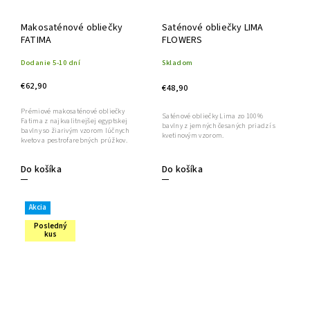
Makosaténové obliečky
Saténové obliečky LIMA
FATIMA
FLOWERS
Dodanie 5-10 dní
Skladom
€62,90
€48,90
Prémiové makosaténové obliečky
Saténové obliečky Lima zo 100%
Fatima z najkvalitnejšej egyptskej
bavlny z jemných česaných priadzí s
bavlny so žiarivým vzorom lúčnych
kvetinovým vzorom.
kvetov a pestrofarebných prúžkov.
Do košíka
Do košíka
Akcia
Posledný
kus