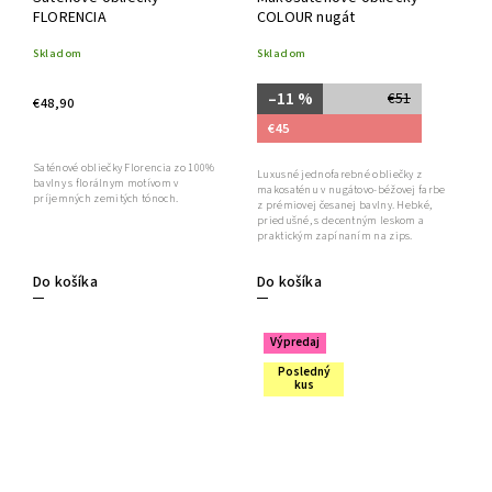
FLORENCIA
COLOUR nugát
Skladom
Skladom
–11 %
€51
€48,90
€45
Saténové obliečky Florencia zo 100%
Luxusné jednofarebné obliečky z
bavlny s florálnym motívom v
makosaténu v nugátovo-béžovej farbe
príjemných zemitých tónoch.
z prémiovej česanej bavlny. Hebké,
priedušné, s decentným leskom a
praktickým zapínaním na zips.
Do košíka
Do košíka
Výpredaj
Posledný
kus