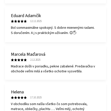
Eduard Adamčík
12.12.2025
Bol sommaximálne spokojný. S dobre mienenými radami.
S doručením. A j s praktickým užívaním. 😊🖐
Marcela Maďarová
2.12.2025
Madrace došli v poriadku, pekne zabalené. Predavačka v
obchode veľmi milá a všetko ochotne vysvetlila.
Helena
17.10.2025
V obchodíku som našla všetko čo som potrebovala,
matrace, obliečky, plachtu …. Veľmi milý, ochotný