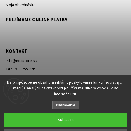
Moja objednávka
PRIJÍMAME ONLINE PLATBY
KONTAKT
info
@
noxstore.sk
+421 911 255 726
Facebook
Na prispôsobenie obsahu a reklám, poskytovanie funkcií sociálnych
médií a analýzu návštevnosti používame súbory cookie. Viac
informácií
tu
.
Nastavenie
Súhlasím
Copyright 2026
NOXSTORE
. Všetky práva vyhradené.
Upraviť nastavenie cookies