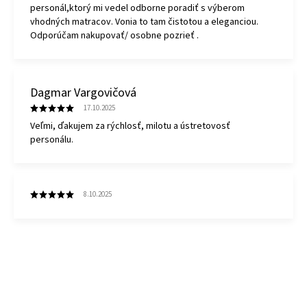
personál,ktorý mi vedel odborne poradiť s výberom
vhodných matracov. Vonia to tam čistotou a eleganciou.
Odporúčam nakupovať/ osobne pozrieť .
Dagmar Vargovičová
17.10.2025
Veľmi, ďakujem za rýchlosť, milotu a ústretovosť
personálu.
8.10.2025