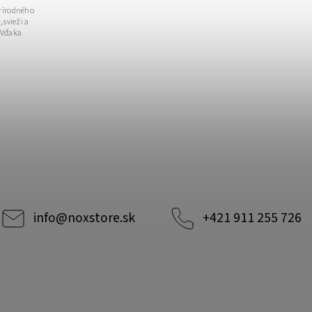
rírodného
 svieži a
 Vďaka
info
@
noxstore.sk
+421 911 255 726