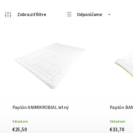
Odporúčame
Najlacnejšie
Najdrahšie
Najpredávanejšie
Abecedne
Paplón ANIMIKROBIAL letný
Paplón BA
Skladom
Skladom
€25,50
€33,70