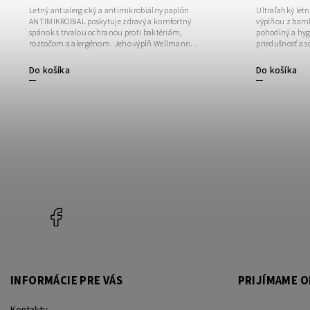
Letný antialergický a antimikrobiálny paplón
Ultraľahký let
ANTIMIKROBIAL poskytuje zdravý a komfortný
výplňou z bamb
spánok s trvalou ochranou proti baktériám,
pohodlný a hy
roztočom a alergénom. Jeho výplň Wellmann...
priedušnosť a s
Do košíka
Do košíka
Facebook
INFORMÁCIE PRE VÁS
PRIJÍMAME O
Kontakty