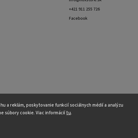
+421 911 255 726
Facebook
u a reklám, poskytovanie funkcií sociálnych médií a analýzu
e súbory cookie. Viac informácií
tu
.
Copyright 2026
NOXSTORE
. Všetky práva vyhradené.
Upraviť nastavenie cookies
Grafický návrh vytvořil a nakódoval
Shoptak.cz