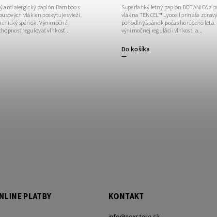
ný antialergický paplón Bamboo s
Superľahký letný paplón BOTANICA z p
usových vlákien poskytuje svieži,
vlákna TENCEL™ Lyocell prináša zdravý,
gienický spánok. Výnimočná
pohodlný spánok počas horúceho leta.
chopnosť regulovať vlhkosť...
výnimočnej regulácii vlhkosti a...
Do košíka
NLINE PLATBY
KONTAKT
info
@
noxstore.sk