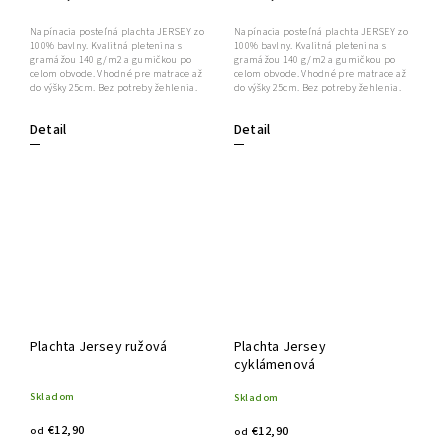
Napínacia posteľná plachta JERSEY zo
Napínacia posteľná plachta JERSEY zo
100% bavlny. Kvalitná pletenina s
100% bavlny. Kvalitná pletenina s
gramážou 140 g/m2 a gumičkou po
gramážou 140 g/m2 a gumičkou po
celom obvode. Vhodné pre matrace až
celom obvode. Vhodné pre matrace až
do výšky 25cm. Bez potreby žehlenia.
do výšky 25cm. Bez potreby žehlenia.
Detail
Detail
Plachta Jersey ružová
Plachta Jersey
cyklámenová
Skladom
Skladom
€12,90
€12,90
od
od