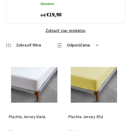
Skladom
€19,90
od
Zobraziť viac produktov
Odporúčame
Najlacnejšie
Najdrahšie
Najpredávanejšie
Abecedne
Plachta Jersey biela
Plachta Jersey žltá