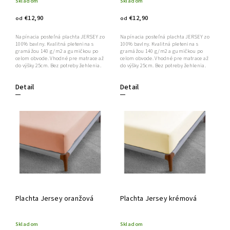
Skladom
Skladom
€12,90
€12,90
od
od
Napínacia posteľná plachta JERSEY zo
Napínacia posteľná plachta JERSEY zo
100% bavlny. Kvalitná pletenina s
100% bavlny. Kvalitná pletenina s
gramážou 140 g/m2 a gumičkou po
gramážou 140 g/m2 a gumičkou po
celom obvode. Vhodné pre matrace až
celom obvode. Vhodné pre matrace až
do výšky 25cm. Bez potreby žehlenia.
do výšky 25cm. Bez potreby žehlenia.
Detail
Detail
Plachta Jersey oranžová
Plachta Jersey krémová
Skladom
Skladom