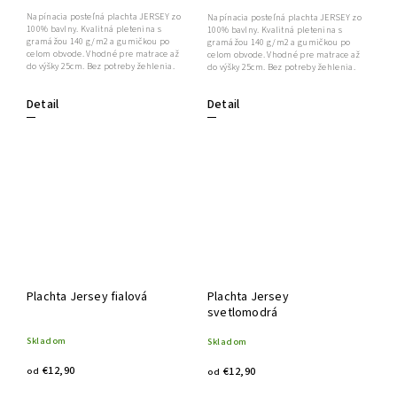
Napínacia posteľná plachta JERSEY zo
Napínacia posteľná plachta JERSEY zo
100% bavlny. Kvalitná pletenina s
100% bavlny. Kvalitná pletenina s
gramážou 140 g/m2 a gumičkou po
gramážou 140 g/m2 a gumičkou po
celom obvode. Vhodné pre matrace až
celom obvode. Vhodné pre matrace až
do výšky 25cm. Bez potreby žehlenia.
do výšky 25cm. Bez potreby žehlenia.
Detail
Detail
Plachta Jersey fialová
Plachta Jersey
svetlomodrá
Skladom
Skladom
€12,90
€12,90
od
od