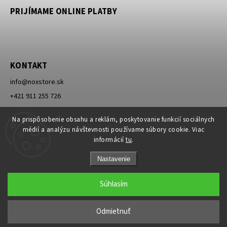
PRIJÍMAME ONLINE PLATBY
KONTAKT
info
@
noxstore.sk
+421 911 255 726
Facebook
Na prispôsobenie obsahu a reklám, poskytovanie funkcií sociálnych
médií a analýzu návštevnosti používame súbory cookie. Viac
informácií
tu
.
Nastavenie
Súhlasím
Copyright 2026
NOXSTORE
. Všetky práva vyhradené.
Upraviť nastavenie cookies
Odmietnuť
Grafický návrh vytvořil a nakódoval
Shoptak.cz