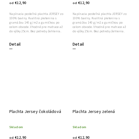
€12,90
€12,90
od
od
Napínacia posteľná plachta JERSEY zo
Napínacia posteľná plachta JERSEY zo
100% bavlny. Kvalitná pletenina s
100% bavlny. Kvalitná pletenina s
gramážou 140 g/m2 a gumičkou po
gramážou 140 g/m2 a gumičkou po
celom obvode. Vhodné pre matrace až
celom obvode. Vhodné pre matrace až
do výšky 25cm. Bez potreby žehlenia.
do výšky 25cm. Bez potreby žehlenia.
Detail
Detail
Plachta Jersey čokoládová
Plachta Jersey zelená
Skladom
Skladom
€12,90
€12,90
od
od