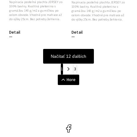
Napínacia posteľná plachta JERSEY zo
Napínacia posteľná plachta JERSEY zo
100% bavlny. Kvalitná pletenina s
100% bavlny. Kvalitná pletenina s
gramážou 140 g/m2 a gumičkou po
gramážou 140 g/m2 a gumičkou po
celom obvode. Vhodné pre matrace až
celom obvode. Vhodné pre matrace až
do výšky 25cm. Bez potreby žehlenia.
do výšky 25cm. Bez potreby žehlenia.
Detail
Detail
Načítať 12 ďalších
1
3
Hore
Facebook