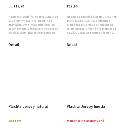
€12,90
€19,90
od
Napínacia posteľná plachta JERSEY zo
Napínacia posteľná plachta JERSEY zo
100% bavlny. Kvalitná pletenina s
100% bavlny. Kvalitná pletenina s
gramážou 140 g/m2 a gumičkou po
gramážou 140 g/m2 a gumičkou po
celom obvode. Vhodné pre matrace až
celom obvode. Vhodné pre matrace až
do výšky 25cm. Bez potreby žehlenia.
do výšky 25cm. Bez potreby žehlenia.
Detail
Detail
Plachta Jersey natural
Plachta Jersey hnedá
Skladom
Momentálne nedostupné