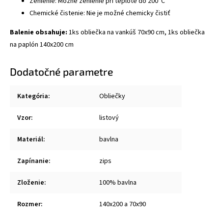
Žehlenie: Možné žehlenie pri teplote do 200°C
Chemické čistenie: Nie je možné chemicky čistiť
Balenie obsahuje:
1ks obliečka na vankúš 70x90 cm, 1ks obliečka
na paplón 140x200 cm
Dodatočné parametre
Kategória
:
Obliečky
Vzor
:
listový
Materiál
:
bavlna
Zapínanie
:
zips
Zloženie
:
100% bavlna
Rozmer
:
140x200 a 70x90