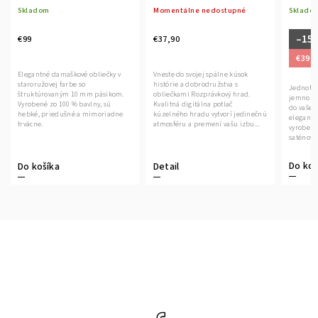
Skladom
Momentálne nedostupné
Sklado
–15
€99
€37,90
€39,9
Elegantné damaškové obliečky v
Vneste do svojej spálne kúsok
staroružovej farbe so
histórie a dobrodružstva s
Jednofar
štruktúrovaným 10 mm pásikom.
obliečkami Rozprávkový hrad.
jemnom 
Vyrobené zo 100 % bavlny, sú
Kvalitná digitálna potlač
do vašej
hebké, priedušné a mimoriadne
kúzelného hradu vytvorí jedinečnú
eleganci
trvácne.
atmosféru a premení vašu izbu...
vyrobené
saténovej
Do koš
Do košíka
Detail
Facebook