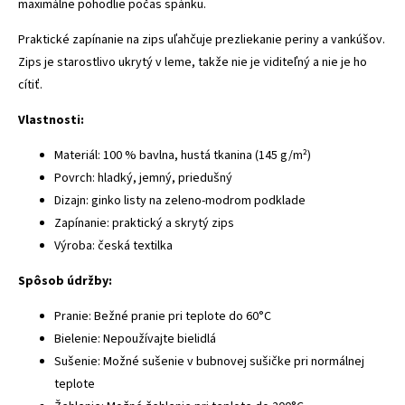
maximálne pohodlie počas spánku.
Praktické zapínanie na zips uľahčuje prezliekanie periny a vankúšov.
Zips je starostlivo ukrytý v leme, takže nie je viditeľný a nie je ho
cítiť.
Vlastnosti:
Materiál: 100 % bavlna, hustá tkanina (145 g/m²)
Povrch: hladký, jemný, priedušný
Dizajn: ginko listy na zeleno-modrom podklade
Zapínanie: praktický a skrytý zips
Výroba: česká textilka
Spôsob údržby:
Pranie: Bežné pranie pri teplote do 60°C
Bielenie: Nepoužívajte bielidlá
Sušenie: Možné sušenie v bubnovej sušičke pri normálnej
teplote