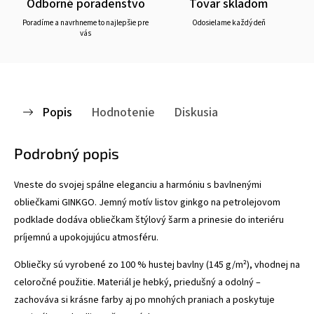
Odborné poradenstvo
Tovar skladom
Poradíme a navrhneme to najlepšie pre
Odosielame každý deň
vás
Popis
Hodnotenie
Diskusia
Podrobný popis
Vneste do svojej spálne eleganciu a harmóniu s bavlnenými
obliečkami GINKGO. Jemný motív listov ginkgo na petrolejovom
podklade dodáva obliečkam štýlový šarm a prinesie do interiéru
príjemnú a upokojujúcu atmosféru.
Obliečky sú vyrobené zo 100 % hustej bavlny (145 g/m²), vhodnej na
celoročné použitie. Materiál je hebký, priedušný a odolný –
zachováva si krásne farby aj po mnohých praniach a poskytuje