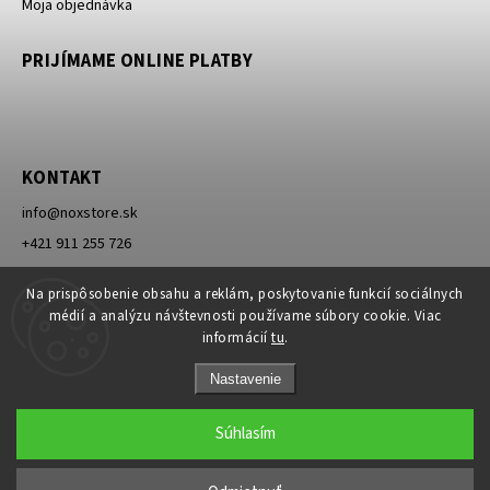
Moja objednávka
PRIJÍMAME ONLINE PLATBY
KONTAKT
info
@
noxstore.sk
+421 911 255 726
Facebook
Na prispôsobenie obsahu a reklám, poskytovanie funkcií sociálnych
médií a analýzu návštevnosti používame súbory cookie. Viac
informácií
tu
.
Nastavenie
Súhlasím
Copyright 2026
NOXSTORE
. Všetky práva vyhradené.
Upraviť nastavenie cookies