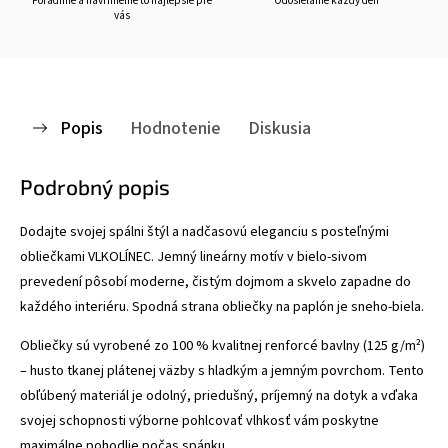
Poradíme a navrhneme to najlepšie pre
Odosielame každý deň
vás
Popis
Hodnotenie
Diskusia
Podrobný popis
Dodajte svojej spálni štýl a nadčasovú eleganciu s posteľnými
obliečkami VLKOLÍNEC. Jemný lineárny motív v bielo-sivom
prevedení pôsobí moderne, čistým dojmom a skvelo zapadne do
každého interiéru. Spodná strana obliečky na paplón je sneho-biela.
Obliečky sú vyrobené zo 100 % kvalitnej renforcé bavlny (125 g/m²)
– husto tkanej plátenej väzby s hladkým a jemným povrchom. Tento
obľúbený materiál je odolný, priedušný, príjemný na dotyk a vďaka
svojej schopnosti výborne pohlcovať vlhkosť vám poskytne
maximálne pohodlie počas spánku.