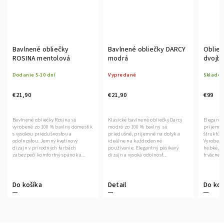
Bavlnené obliečky
Bavlnené obliečky DARCY
Oblieč
ROSINA mentolová
modrá
dvojba
Dodanie 5-10 dní
Vypredané
Sklado
€21,90
€21,90
€99
Bavlnené obliečky Rosina sú
Klasické bavlnené obliečky Darcy
Elegantn
vyrobené zo 100 % bavlny domestik
modrá zo 100 % bavlny sú
príjemne
s vysokou priedušnosťou a
priedušné, príjemné na dotyk a
štruktú
odolnosťou. Jemný kvetinový
ideálne na každodenné
Vyrobené
dizajn v prírodných farbách
používanie. Elegantný pásikavý
hebké, 
zabezpečí komfortný spánok a...
dizajn a vysoká odolnosť...
trvácne.
Do košíka
Detail
Do koš