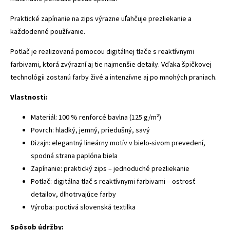
Praktické zapínanie na zips výrazne uľahčuje prezliekanie a
každodenné používanie.
Potlač je realizovaná pomocou digitálnej tlače s reaktívnymi
farbivami, ktorá zvýrazní aj tie najmenšie detaily. Vďaka špičkovej
technológii zostanú farby živé a intenzívne aj po mnohých praniach.
Vlastnosti:
Materiál: 100 % renforcé bavlna (125 g/m²)
Povrch: hladký, jemný, priedušný, savý
Dizajn: elegantný lineárny motív v bielo-sivom prevedení,
spodná strana paplóna biela
Zapínanie: praktický zips – jednoduché prezliekanie
Potlač: digitálna tlač s reaktívnymi farbivami – ostrosť
detailov, dlhotrvajúce farby
Výroba: poctivá slovenská textilka
Spôsob údržby: