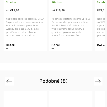
Sklado
Skladom
Skladom
€19,90
€19,90
€19,90
od
od
Napínaci
Napínacia posteľná plachta JERSEY
Napínacia posteľná plachta JERSEY
zo 100% 
Superstretch s prímesou elastánu.
Superstretch s prímesou elastánu.
s gramá
Kvalitná bavlnená pletenina s
Kvalitná bavlnená pletenina s
po celom
vysokou gramážou 190 g/m2 a
vysokou gramážou 190 g/m2 a
matrace 
gumičkou po celom obvode.
gumičkou po celom obvode.
potreby 
Vhodné pre matrace až do...
Vhodné pre matrace až do...
Detail
Detail
Detail
Podobné (8)
Previous
Next