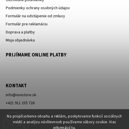
Podmienky ochrany osobných údajov
Formulár na odstúpenie od zmluvy
Formulár pre reklamáciu
Doprava a platby
Moja objednávka
PRIJÍMAME ONLINE PLATBY
KONTAKT
info
@
noxstore.sk
+421 911 255 726
Facebook
Na prispôsobenie obsahu a reklám, poskytovanie funkcií sociálnych
médií a analýzu návštevnosti používame súbory cookie. Viac
informácií
tu
.