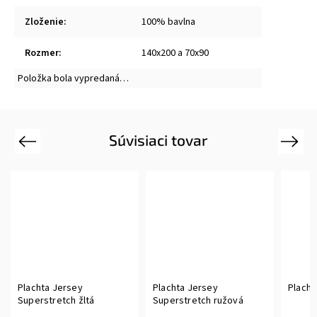
Zloženie
:
100% bavlna
Rozmer
:
140x200 a 70x90
Položka bola vypredaná…
Súvisiaci tovar
Previous
Next
Plachta Jersey
Plachta Jersey
Placht
Superstretch žltá
Superstretch ružová