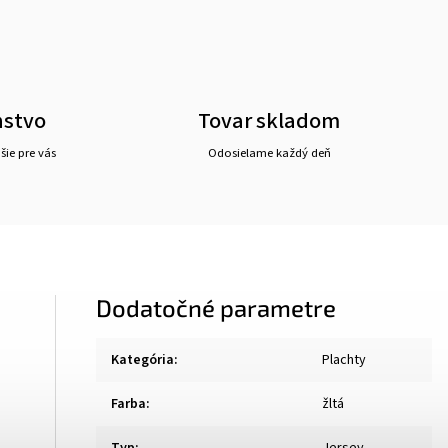
nstvo
Tovar skladom
ie pre vás
Odosielame každý deň
Dodatočné parametre
Kategória
:
Plachty
Farba
:
žltá