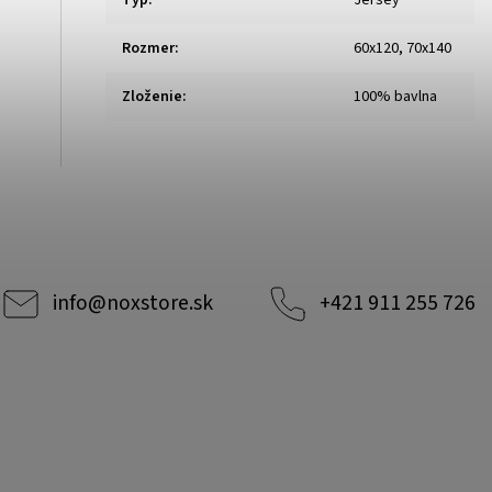
Typ
:
Jersey
Rozmer
:
60x120, 70x140
Zloženie
:
100% bavlna
info
@
noxstore.sk
+421 911 255 726