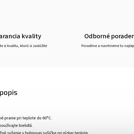
arancia kvality
Odborné porade
e si kvalitu, ktorú si zaslúžite
Poradíme a navrhneme to najlepš
popis
né pranie pri teplote do 60°C.
používajte bielidlá.
né sušenie v bubnovej sušičke pri nízkej teplote.