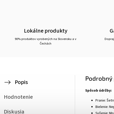
Lokálne produkty
G
90% produktov vyrobených na Slovensku a v
Doprajt
Čechách
Podrobný 
Popis
Spôsob údržby:
Hodnotenie
Pranie: Šetr
Bielenie: Ne
Diskusia
Sušenie: Mož