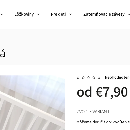
Lôžkoviny
Pre deti
Zatemňovacie závesy
tá
Neohodnoten
od
€7,90
ZVOĽTE VARIANT
Môžeme doručiť do:
Zvoľte va