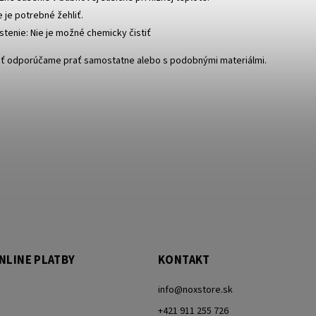
e je potrebné žehliť.
stenie: Nie je možné chemicky čistiť
osť odporúčame prať samostatne alebo s podobnými materiálmi.
NLINE PLATBY
KONTAKT
info
@
noxstore.sk
+421 911 255 726