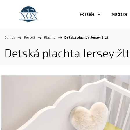
Postele
Matrace
Domov
/
Pre deti
/
Plachty
/
Detská plachta Jersey žltá
Detská plachta Jersey žl