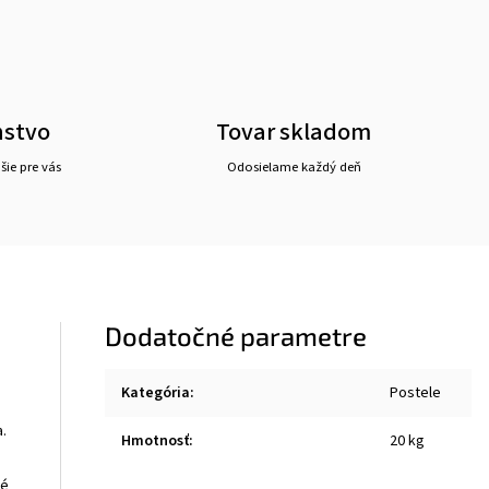
nstvo
Tovar skladom
ie pre vás
Odosielame každý deň
Dodatočné parametre
Kategória
:
Postele
.
Hmotnosť
:
20 kg
hé