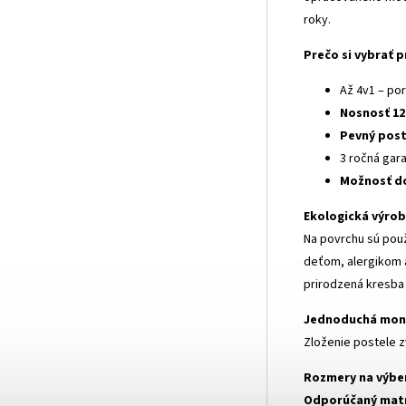
roky.
Prečo si vybrať 
Až 4v1 – por
Nosnosť 12
Pevný post
3 ročná gara
Možnosť do
Ekologická výro
Na povrchu sú pou
deťom, alergikom a
prirodzená kresba
Jednoduchá mon
Zloženie postele z
Rozmery na výbe
Odporúčaný mat