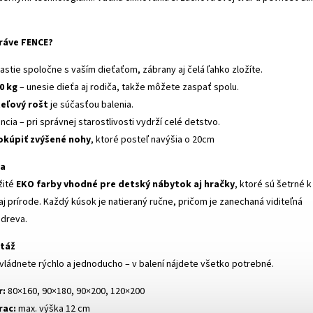
práve FENCE?
astie spoločne s vaším dieťaťom, zábrany aj čelá ľahko zložíte.
0 kg
– unesie dieťa aj rodiča, takže môžete zaspať spolu.
eľový rošt
je súčasťou balenia.
ncia – pri správnej starostlivosti vydrží celé detstvo.
kúpiť zvýšené nohy
, ktoré posteľ navýšia o 20cm
ba
žité
EKO farby vhodné pre detský nábytok aj hračky
, ktoré sú šetrné k
j prírode. Každý kúsok je natieraný ručne, pričom je zanechaná viditeľná
 dreva.
táž
vládnete rýchlo a jednoducho – v balení nájdete všetko potrebné.
r:
80×160, 90×180, 90×200, 120×200
rac:
max. výška 12 cm