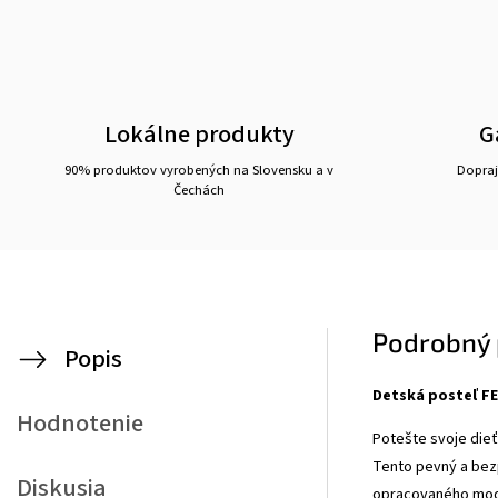
Lokálne produkty
G
90% produktov vyrobených na Slovensku a v
Doprajt
Čechách
Podrobný 
Popis
Detská posteľ FE
Hodnotenie
Potešte svoje die
Tento pevný a bez
Diskusia
opracovaného mode