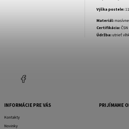
Výška postele:
1
Materiál:
masívne
Certifikácia:
ČSN 
Údržba:
utrieť vl
Facebook
INFORMÁCIE PRE VÁS
PRIJÍMAME O
Kontakty
Novinky