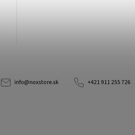
info
@
noxstore.sk
+421 911 255 726