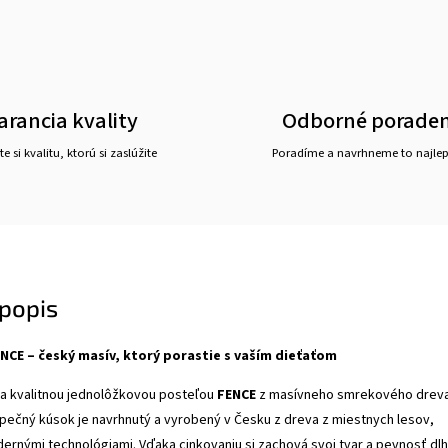
arancia kvality
Odborné porade
e si kvalitu, ktorú si zaslúžite
Poradíme a navrhneme to najlepš
popis
NCE – český masív, ktorý porastie s vaším dieťaťom
ťa kvalitnou jednolôžkovou posteľou
FENCE
z masívneho smrekového dreva
pečný kúsok je navrhnutý a vyrobený v Česku z dreva z miestnych lesov,
rnými technológiami. Vďaka cinkovaniu si zachová svoj tvar a pevnosť dl