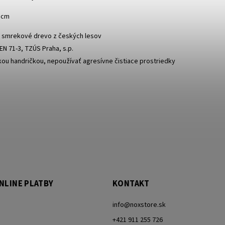
1cm
 smrekové drevo z českých lesov
EN 71-3, TZÚS Praha, s.p.
hkou handričkou, nepoužívať agresívne čistiace prostriedky
NLINE PLATBY
KONTAKT
info
@
noxstore.sk
+421 911 255 726