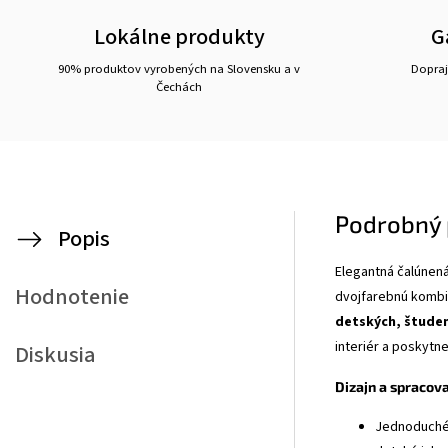
Lokálne produkty
G
90% produktov vyrobených na Slovensku a v
Doprajt
Čechách
Podrobný 
Popis
Elegantná čalúnená
Hodnotenie
dvojfarebnú kombi
detských, študen
interiér a poskytn
Diskusia
Dizajn a spracov
Jednoduché