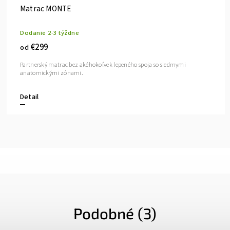
Matrac MONTE
Dodanie 2-3 týždne
€299
od
Partnerský matrac bez akéhokoľvek lepeného spoja so siedmymi
anatomickými zónami.
Detail
Podobné (3)