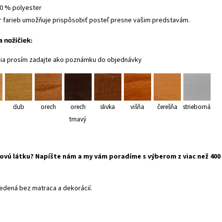
00 % polyester
r farieb umožňuje prispôsobiť posteľ presne vašim predstavám.
 nožičiek:
ia prosím zadajte ako poznámku do objednávky
dub
orech
orech
slivka
višňa
čerešňa
strieborná
tmavý
ovú látku? Napíšte nám a my vám poradíme s výberom z viac než 400
edená bez matraca a dekorácií.