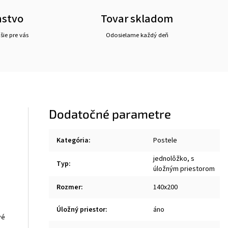
nstvo
Tovar skladom
ie pre vás
Odosielame každý deň
Dodatočné parametre
Kategória
:
Postele
jednolôžko, s
Typ
:
úložným priestorom
Rozmer
:
140x200
Úložný priestor
:
áno
vé