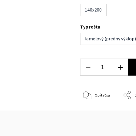
140x200
Typ roštu
lamelový (predný výklop
Opýtať sa