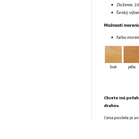
Zloženie: 1
Široký výbe
Možnosti morenia
farbu moren
buk
jelša
Chcete inú poťah
druhov.
Cena postele je uv