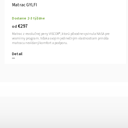
Matrac GYLFI
Dodanie 2-3 týždne
€297
od
Matrac z revolučnej peny VISCOR®, ktorú pôvodne vyvinula NASA pre
vesmírny program. Vďaka svojim jedinečným vlastnostiam prináša
matracu nevídaný komfort a podporu.
Detail