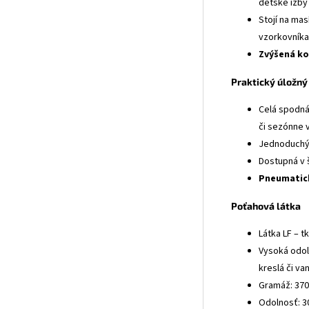
detské izby
Stojí na ma
vzorkovníka 
Zvýšená ko
Praktický úložný
Celá spodná
či sezónne v
Jednoduchý
Dostupná v 
Pneumatic
Poťahová látka
Látka LF – t
Vysoká odoln
kreslá či va
Gramáž: 370
Odolnosť: 3