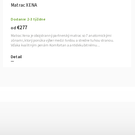
Matrac XENA
Dodanie 2-3 týždne
€277
od
Matrac Xena je obojstranný partnerský matrac so 7 anatomickými
zónami, ktorý ponúka výber medzi tvrdou a stredne tuhou stranou.
Vďaka kvalitným penám Komfortan a antidekubitnému...
Detail