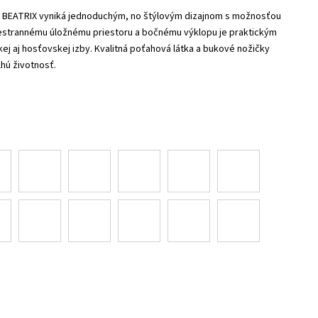
 BEATRIX vyniká jednoduchým, no štýlovým dizajnom s možnosťou
iestrannému úložnému priestoru a bočnému výklopu je praktickým
ej aj hosťovskej izby. Kvalitná poťahová látka a bukové nožičky
lhú životnosť.