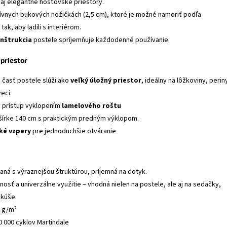
 aj elegantné hosťovské priestory.
sívnych bukových nožičkách (2,5 cm), ktoré je možné namoriť podľa
tak, aby ladili s interiérom.
nštrukcia
postele spríjemňuje každodenné používanie.
 priestor
 časť postele slúži ako
veľký úložný priestor
, ideálny na lôžkoviny, perin
eci.
 prístup vyklopením
lamelového roštu
šírke 140 cm s praktickým predným výklopom.
ké vzpery
pre jednoduchšie otváranie
kaná s výraznejšou štruktúrou, príjemná na dotyk.
osť a univerzálne využitie – vhodná nielen na postele, ale aj na sedačky,
nkúše.
 g/m²
0 000 cyklov Martindale