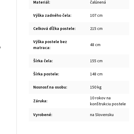
Materiál
:
čalúnená
Výška zadného čela
:
107 cm
Celková dĺžka postele
:
215 cm
Výška postele bez
48 cm
y
matraca
:
Šírka čela
:
155 cm
Šírka postele
:
148 cm
Nosnosť na osobu
:
150 kg
10 rokov na
Záruka
:
konštrukciu postele
Vyrobené
:
na Slovensku