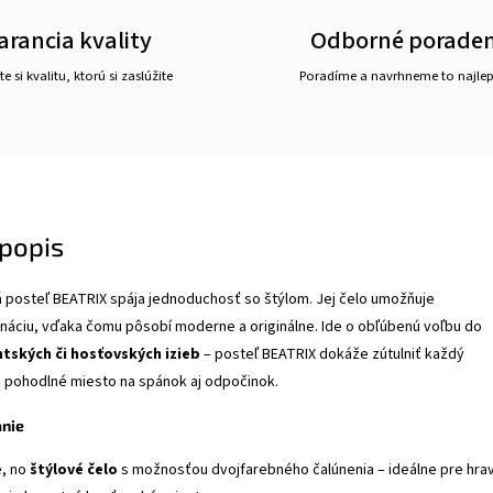
arancia kvality
Odborné porade
e si kvalitu, ktorú si zaslúžite
Poradíme a navrhneme to najlepš
popis
 posteľ BEATRIX spája jednoduchosť so štýlom. Jej čelo umožňuje
náciu, vďaka čomu pôsobí moderne a originálne. Ide o obľúbenú voľbu do
tských či hosťovských izieb
– posteľ BEATRIX dokáže zútulniť každý
e pohodlné miesto na spánok aj odpočinok.
anie
, no
štýlové čelo
s možnosťou dvojfarebného čalúnenia – ideálne pre hra