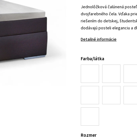
Jednolôžková čalúnená posteľ
dvojfarebného čela. Vďaka pr
riešením do detskej, študentsk
dodávajú posteli eleganciu a d
Detailné informácie
Farba/látka
Rozmer