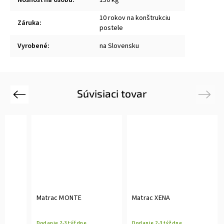
10 rokov na konštrukciu
Záruka
:
postele
Vyrobené
:
na Slovensku
Súvisiaci tovar
Previous
Next
Matrac MONTE
Matrac XENA
Dodanie 2-3 týždne
Dodanie 2-3 týždne