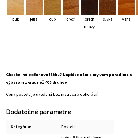
buk
jelša
dub
orech
orech
slivka
višňa
tmavý
Chcete inú poťahovú látku? Napíšte nám a my vám poradíme s
výberom z viac než 400 druhov.
Cena postele je uvedená bez matraca a dekorácií.
Dodatočné parametre
Kategória
:
Postele
jednolôžko, s úložným