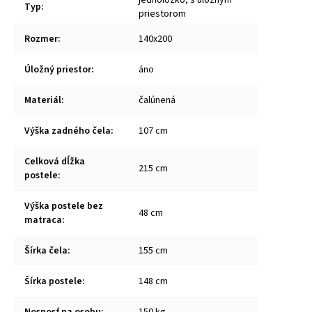
Typ
:
priestorom
Rozmer
:
140x200
Úložný priestor
:
áno
Materiál
:
čalúnená
Výška zadného čela
:
107 cm
Celková dĺžka
215 cm
postele
:
Výška postele bez
48 cm
matraca
:
Šírka čela
:
155 cm
Šírka postele
:
148 cm
Nosnosť na osobu
:
150 kg