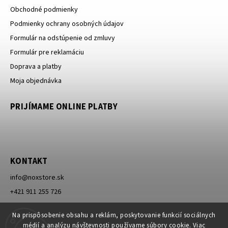
Obchodné podmienky
Podmienky ochrany osobných údajov
Formulár na odstúpenie od zmluvy
Formulár pre reklamáciu
Doprava a platby
Moja objednávka
PRIJÍMAME ONLINE PLATBY
KONTAKT
info
@
noxstore.sk
+421 911 255 726
Facebook
Na prispôsobenie obsahu a reklám, poskytovanie funkcií sociálnych
médií a analýzu návštevnosti používame súbory cookie. Viac