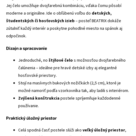
Jej čelo umožňuje dvojfarebnú kombináciu, vďaka čomu pôsobí
moderne a originálne. Ide o obľúbenú voľbu do
detských,
študentských či hosťovských izieb
– posteľ BEATRIX dokáže
zútulniť každý interiér a poskytne pohodlné miesto na spánok aj
odpočinok.
Dizajn a spracovanie
Jednoduché, no
štýlové čelo
s možnosťou dvojfarebného
čalúnenia – ideálne pre hravé detské izby aj elegantné
hosťovské priestory.
Stojí na masívnych bukových nožičkách (2,5 cm), ktoré je
možné namoriť podľa vzorkovníka tak, aby ladili s interiérom.
Zvýšená konštrukcia
postele spríjemňuje každodenné
používanie.
Praktický úložný priestor
Celá spodná časť postele slúži ako
veľký úložný priestor
,