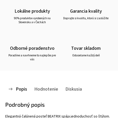
Lokálne produkty
Garancia kvality
90% produktov vyrobených na
Doprajte si kvalitu, ktorú si zaslúžite
Slovensku a v Čechách
Odborné poradenstvo
Tovar skladom
Poradíme a navrhneme to najlepšie pre
Odosielame každý deň
vás
Popis
Hodnotenie
Diskusia
Podrobný popis
Elegantná čalúnená posteľ BEATRIX spája jednoduchosť so štýlom.