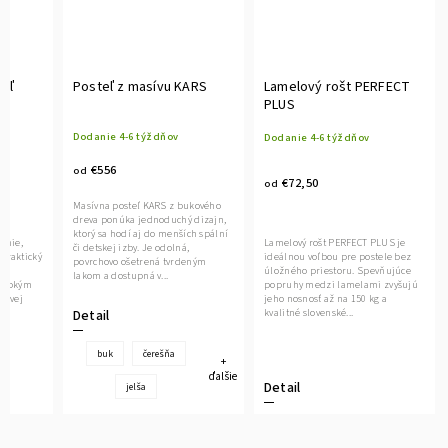
eľ
Posteľ z masívu KARS
Lamelový rošt PERFECT
PLUS
Dodanie 4-6 týždňov
Dodanie 4-6 týždňov
€556
od
€72,50
od
Masívna posteľ KARS z bukového
dreva ponúka jednoduchý dizajn,
ktorý sa hodí aj do menších spální
línie,
Lamelový rošt PERFECT PLUS je
či detskej izby. Je odolná,
praktický
ideálnou voľbou pre postele bez
povrchovo ošetrená tvrdeným
úložného priestoru. Spevňujúce
lakom a dostupná v...
vysokým
popruhy medzi lamelami zvyšujú
hovej
jeho nosnosť až na 150 kg a
kvalitné slovenské...
Detail
buk
čerešňa
+
ďalšie
Detail
jelša