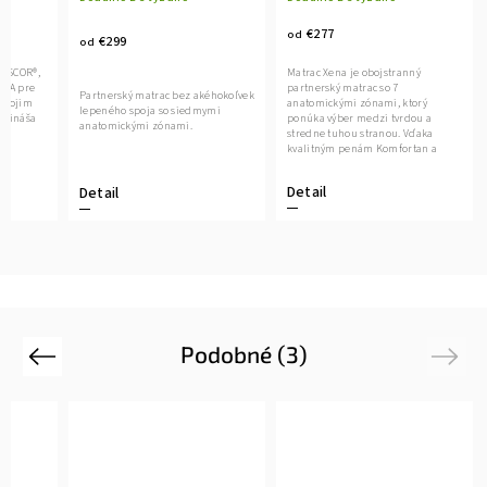
€277
od
€299
od
VISCOR®,
Matrac Xena je obojstranný
ASA pre
partnerský matrac so 7
Partnerský matrac bez akéhokoľvek
 svojim
anatomickými zónami, ktorý
lepeného spoja so siedmymi
prináša
ponúka výber medzi tvrdou a
anatomickými zónami.
 a
stredne tuhou stranou. Vďaka
kvalitným penám Komfortan a
antidekubitnému...
Detail
Detail
Podobné (3)
Previous
Next