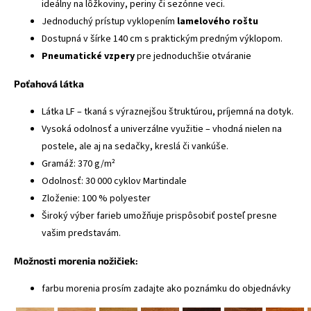
ideálny na lôžkoviny, periny či sezónne veci.
Jednoduchý prístup vyklopením
lamelového roštu
Dostupná v šírke 140 cm s praktickým predným výklopom.
Pneumatické vzpery
pre jednoduchšie otváranie
Poťahová látka
Látka LF – tkaná s výraznejšou štruktúrou, príjemná na dotyk.
Vysoká odolnosť a univerzálne využitie – vhodná nielen na
postele, ale aj na sedačky, kreslá či vankúše.
Gramáž: 370 g/m²
Odolnosť: 30 000 cyklov Martindale
Zloženie: 100 % polyester
Široký výber farieb umožňuje prispôsobiť posteľ presne
vašim predstavám.
Možnosti morenia nožičiek:
farbu morenia prosím zadajte ako poznámku do objednávky