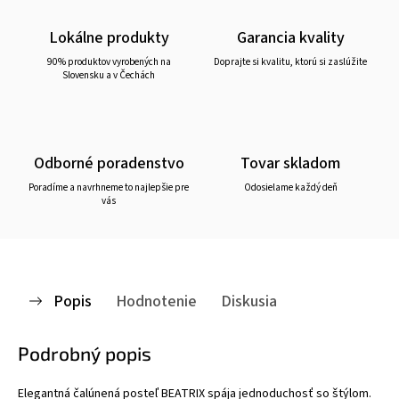
Lokálne produkty
Garancia kvality
90% produktov vyrobených na
Doprajte si kvalitu, ktorú si zaslúžite
Slovensku a v Čechách
Odborné poradenstvo
Tovar skladom
Poradíme a navrhneme to najlepšie pre
Odosielame každý deň
vás
Popis
Hodnotenie
Diskusia
Podrobný popis
Elegantná čalúnená posteľ BEATRIX spája jednoduchosť so štýlom.