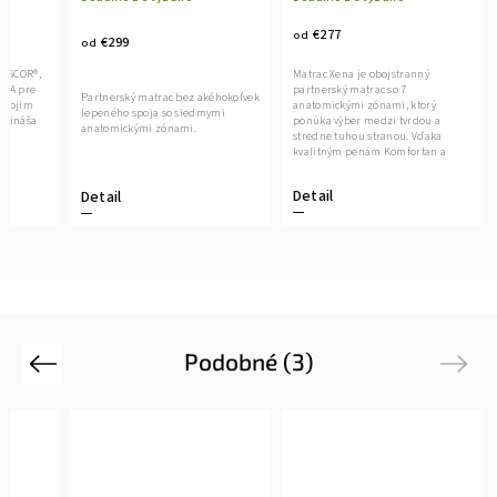
€277
od
€299
od
VISCOR®,
Matrac Xena je obojstranný
ASA pre
partnerský matrac so 7
Partnerský matrac bez akéhokoľvek
 svojim
anatomickými zónami, ktorý
lepeného spoja so siedmymi
prináša
ponúka výber medzi tvrdou a
anatomickými zónami.
 a
stredne tuhou stranou. Vďaka
kvalitným penám Komfortan a
antidekubitnému...
Detail
Detail
Podobné (3)
Previous
Next