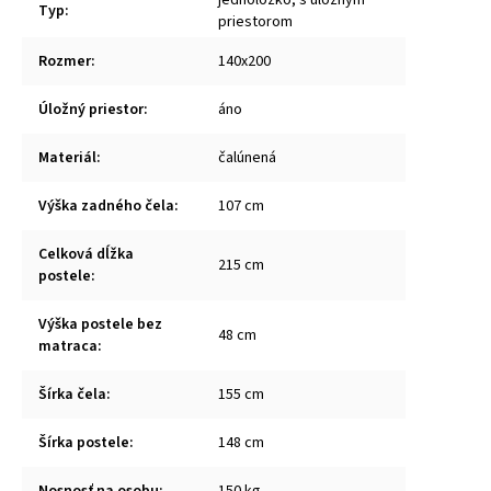
Typ
:
priestorom
Rozmer
:
140x200
Úložný priestor
:
áno
Materiál
:
čalúnená
Výška zadného čela
:
107 cm
Celková dĺžka
215 cm
postele
:
Výška postele bez
48 cm
matraca
:
Šírka čela
:
155 cm
Šírka postele
:
148 cm
Nosnosť na osobu
:
150 kg