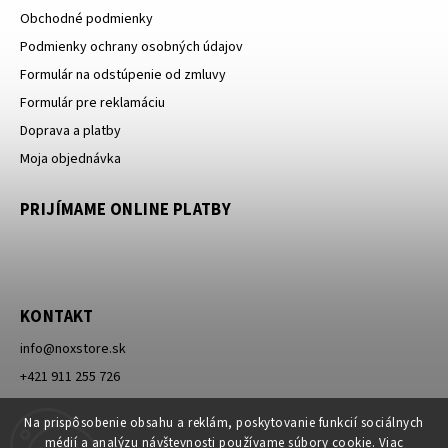
Obchodné podmienky
Podmienky ochrany osobných údajov
Formulár na odstúpenie od zmluvy
Formulár pre reklamáciu
Doprava a platby
Moja objednávka
PRIJÍMAME ONLINE PLATBY
KONTAKT
info
@
noxstore.sk
+421 911 255 726
Facebook
Na prispôsobenie obsahu a reklám, poskytovanie funkcií sociálnych
médií a analýzu návštevnosti používame súbory cookie. Viac