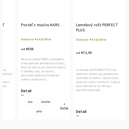
eľ
Posteľ z masívu KARS
Lamelový rošt PERFECT
PLUS
Dodanie 4-6 týždňov
Dodanie 4-6 týždňov
€556
od
€72,50
od
Masívna posteľ KARS z bukového
dreva ponúka jednoduchý dizajn,
ktorý sa hodí aj do menších spální
línie,
Lamelový rošt PERFECT PLUS je
či detskej izby. Je odolná,
praktický
ideálnou voľbou pre postele bez
povrchovo ošetrená tvrdeným
úložného priestoru. Spevňujúce
lakom a dostupná v...
vysokým
popruhy medzi lamelami zvyšujú
hovej
jeho nosnosť až na 150 kg a
kvalitné slovenské...
Detail
buk
čerešňa
+
ďalšie
Detail
jelša