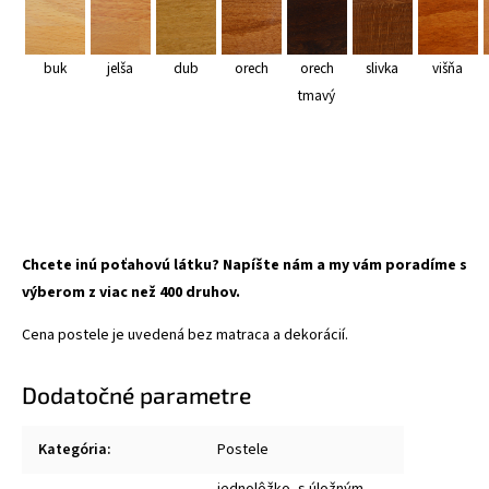
buk
jelša
dub
orech
orech
slivka
višňa
tmavý
Chcete inú poťahovú látku? Napíšte nám a my vám poradíme s
výberom z viac než 400 druhov.
Cena postele je uvedená bez matraca a dekorácií.
Dodatočné parametre
Kategória
:
Postele
jednolôžko, s úložným