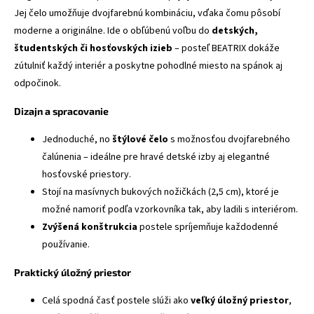
Jej čelo umožňuje dvojfarebnú kombináciu, vďaka čomu pôsobí
moderne a originálne. Ide o obľúbenú voľbu do
detských,
študentských či hosťovských izieb
– posteľ BEATRIX dokáže
zútulniť každý interiér a poskytne pohodlné miesto na spánok aj
odpočinok.
Dizajn a spracovanie
Jednoduché, no
štýlové čelo
s možnosťou dvojfarebného
čalúnenia – ideálne pre hravé detské izby aj elegantné
hosťovské priestory.
Stojí na masívnych bukových nožičkách (2,5 cm), ktoré je
možné namoriť podľa vzorkovníka tak, aby ladili s interiérom.
Zvýšená konštrukcia
postele spríjemňuje každodenné
používanie.
Praktický úložný priestor
Celá spodná časť postele slúži ako
veľký úložný priestor
,