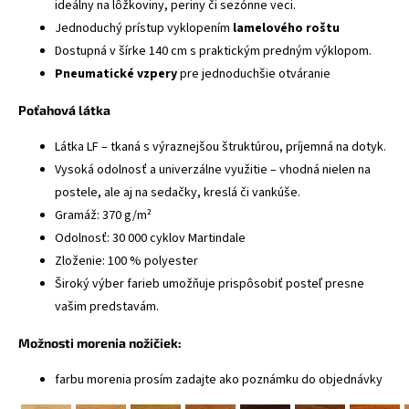
ideálny na lôžkoviny, periny či sezónne veci.
Jednoduchý prístup vyklopením
lamelového roštu
Dostupná v šírke 140 cm s praktickým predným výklopom.
Pneumatické vzpery
pre jednoduchšie otváranie
Poťahová látka
Látka LF – tkaná s výraznejšou štruktúrou, príjemná na dotyk.
Vysoká odolnosť a univerzálne využitie – vhodná nielen na
postele, ale aj na sedačky, kreslá či vankúše.
Gramáž: 370 g/m²
Odolnosť: 30 000 cyklov Martindale
Zloženie: 100 % polyester
Široký výber farieb umožňuje prispôsobiť posteľ presne
vašim predstavám.
Možnosti morenia nožičiek:
farbu morenia prosím zadajte ako poznámku do objednávky