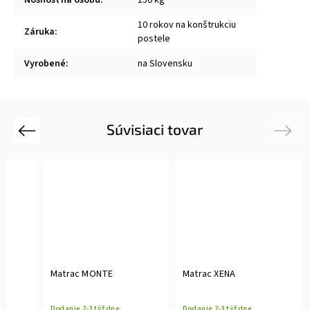
10 rokov na konštrukciu
Záruka
:
postele
Vyrobené
:
na Slovensku
Súvisiaci tovar
Previous
Next
Matrac MONTE
Matrac XENA
Dodanie 2-3 týždne
Dodanie 2-3 týždne