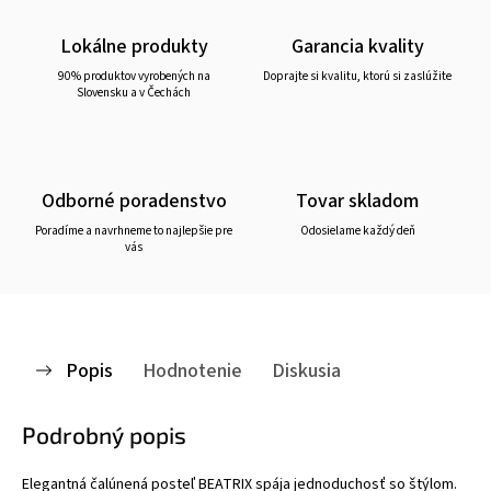
Lokálne produkty
Garancia kvality
90% produktov vyrobených na
Doprajte si kvalitu, ktorú si zaslúžite
Slovensku a v Čechách
Odborné poradenstvo
Tovar skladom
Poradíme a navrhneme to najlepšie pre
Odosielame každý deň
vás
Popis
Hodnotenie
Diskusia
Podrobný popis
Elegantná čalúnená posteľ BEATRIX spája jednoduchosť so štýlom.