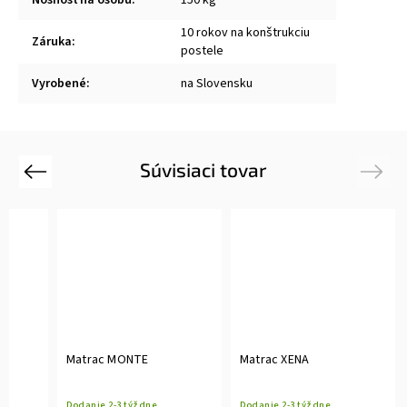
10 rokov na konštrukciu
Záruka
:
postele
Vyrobené
:
na Slovensku
Súvisiaci tovar
Previous
Next
Matrac MONTE
Matrac XENA
Dodanie 2-3 týždne
Dodanie 2-3 týždne