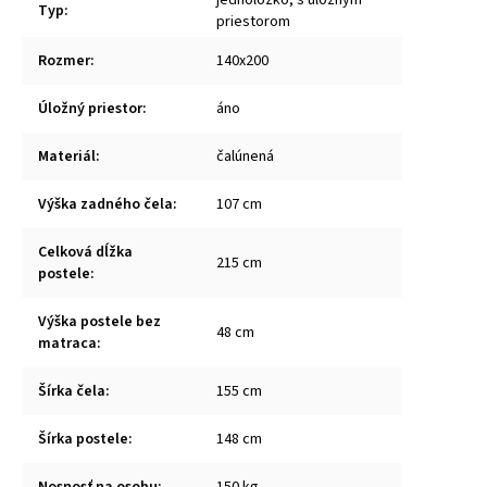
Typ
:
priestorom
Rozmer
:
140x200
Úložný priestor
:
áno
Materiál
:
čalúnená
Výška zadného čela
:
107 cm
Celková dĺžka
215 cm
postele
:
Výška postele bez
48 cm
matraca
:
Šírka čela
:
155 cm
Šírka postele
:
148 cm
Nosnosť na osobu
:
150 kg