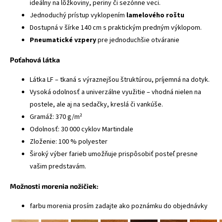
ideálny na lôžkoviny, periny či sezónne veci.
Jednoduchý prístup vyklopením
lamelového roštu
Dostupná v šírke 140 cm s praktickým predným výklopom.
Pneumatické vzpery
pre jednoduchšie otváranie
Poťahová látka
Látka LF – tkaná s výraznejšou štruktúrou, príjemná na dotyk.
Vysoká odolnosť a univerzálne využitie – vhodná nielen na
postele, ale aj na sedačky, kreslá či vankúše.
Gramáž: 370 g/m²
Odolnosť: 30 000 cyklov Martindale
Zloženie: 100 % polyester
Široký výber farieb umožňuje prispôsobiť posteľ presne
vašim predstavám.
Možnosti morenia nožičiek:
farbu morenia prosím zadajte ako poznámku do objednávky