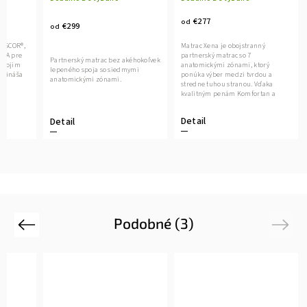
€277
od
€299
od
VISCOR®,
Matrac Xena je obojstranný
ASA pre
partnerský matrac so 7
Partnerský matrac bez akéhokoľvek
 svojim
anatomickými zónami, ktorý
lepeného spoja so siedmymi
prináša
ponúka výber medzi tvrdou a
anatomickými zónami.
 a
stredne tuhou stranou. Vďaka
kvalitným penám Komfortan a
antidekubitnému...
Detail
Detail
Podobné (3)
Previous
Next