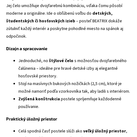
Jej čelo umožňuje dvojfarebnú kombináciu, vďaka čomu pôsobí
moderne a originálne. Ide o obľúbenú voľbu do
detských,
študentských či hosťovských izieb
– posteľ BEATRIX dokáže
zútulniť každý interiér a poskytne pohodlné miesto na spánok aj
odpočinok.
Dizajn a spracovanie
Jednoduché, no
štýlové čelo
s možnosťou dvojfarebného
čalúnenia – ideálne pre hravé detské izby aj elegantné
hosťovské priestory.
Stojí na masívnych bukových nožičkách (2,5 cm), ktoré je
možné namoriť podľa vzorkovníka tak, aby ladili s interiérom.
Zvýšená konštrukcia
postele spríjemňuje každodenné
používanie.
Praktický úložný priestor
Celá spodná časť postele slúži ako
veľký úložný priestor
,