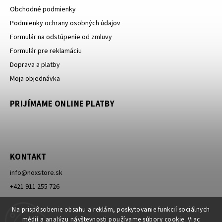
Obchodné podmienky
Podmienky ochrany osobných údajov
Formulár na odstúpenie od zmluvy
Formulár pre reklamáciu
Doprava a platby
Moja objednávka
PRIJÍMAME ONLINE PLATBY
KONTAKT
info
@
noxstore.sk
+421 911 255 726
Facebook
Na prispôsobenie obsahu a reklám, poskytovanie funkcií sociálnych
médií a analýzu návštevnosti používame súbory cookie. Viac