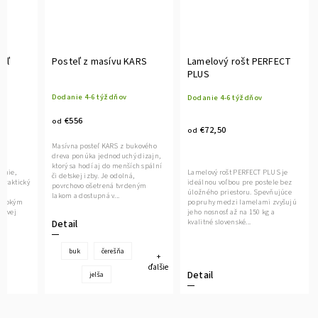
eľ
Posteľ z masívu KARS
Lamelový rošt PERFECT
PLUS
Dodanie 4-6 týždňov
Dodanie 4-6 týždňov
€556
od
€72,50
od
Masívna posteľ KARS z bukového
dreva ponúka jednoduchý dizajn,
ktorý sa hodí aj do menších spální
línie,
Lamelový rošt PERFECT PLUS je
či detskej izby. Je odolná,
praktický
ideálnou voľbou pre postele bez
povrchovo ošetrená tvrdeným
úložného priestoru. Spevňujúce
lakom a dostupná v...
vysokým
popruhy medzi lamelami zvyšujú
hovej
jeho nosnosť až na 150 kg a
kvalitné slovenské...
Detail
buk
čerešňa
+
ďalšie
Detail
jelša