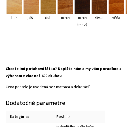
buk
jelša
dub
orech
orech
slivka
višňa
tmavý
Chcete inú poťahovú látku? Napíšte nám a my vám poradíme s
výberom z viac než 400 druhov.
Cena postele je uvedená bez matraca a dekorácií.
Dodatočné parametre
Kategória
:
Postele
jednolôžko, s úložným