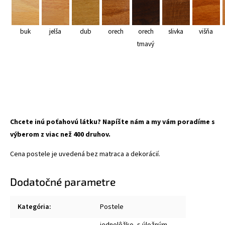
buk
jelša
dub
orech
orech
slivka
višňa
tmavý
Chcete inú poťahovú látku? Napíšte nám a my vám poradíme s
výberom z viac než 400 druhov.
Cena postele je uvedená bez matraca a dekorácií.
Dodatočné parametre
Kategória
:
Postele
jednolôžko, s úložným