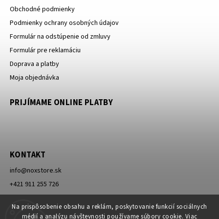
Obchodné podmienky
Podmienky ochrany osobných údajov
Formulár na odstúpenie od zmluvy
Formulár pre reklamáciu
Doprava a platby
Moja objednávka
PRIJÍMAME ONLINE PLATBY
KONTAKT
info
@
noxstore.sk
+421 911 255 726
Facebook
Na prispôsobenie obsahu a reklám, poskytovanie funkcií sociálnych
médií a analýzu návštevnosti používame súbory cookie. Viac