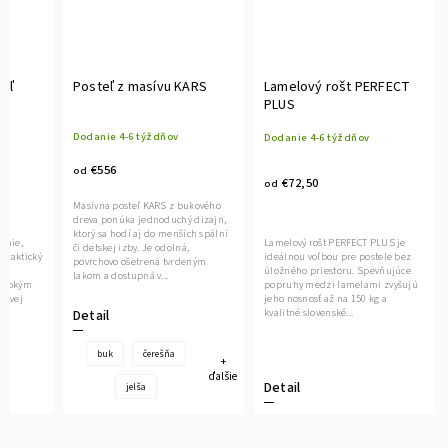
eľ
Posteľ z masívu KARS
Lamelový rošt PERFECT
PLUS
Dodanie 4-6 týždňov
Dodanie 4-6 týždňov
€556
od
€72,50
od
Masívna posteľ KARS z bukového
dreva ponúka jednoduchý dizajn,
ktorý sa hodí aj do menších spální
línie,
Lamelový rošt PERFECT PLUS je
či detskej izby. Je odolná,
praktický
ideálnou voľbou pre postele bez
povrchovo ošetrená tvrdeným
úložného priestoru. Spevňujúce
lakom a dostupná v...
vysokým
popruhy medzi lamelami zvyšujú
hovej
jeho nosnosť až na 150 kg a
kvalitné slovenské...
Detail
buk
čerešňa
+
ďalšie
Detail
jelša