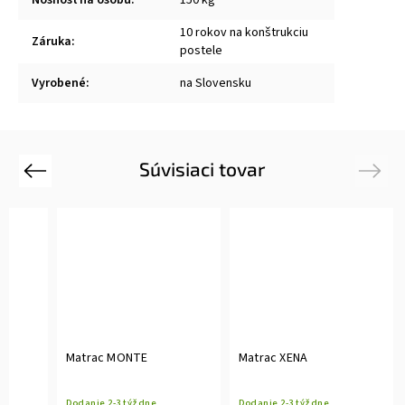
10 rokov na konštrukciu
Záruka
:
postele
Vyrobené
:
na Slovensku
Súvisiaci tovar
Previous
Next
Matrac MONTE
Matrac XENA
Dodanie 2-3 týždne
Dodanie 2-3 týždne