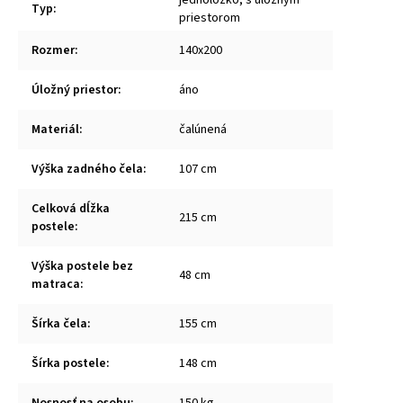
Typ
:
priestorom
Rozmer
:
140x200
Úložný priestor
:
áno
Materiál
:
čalúnená
Výška zadného čela
:
107 cm
Celková dĺžka
215 cm
postele
:
Výška postele bez
48 cm
matraca
:
Šírka čela
:
155 cm
Šírka postele
:
148 cm
Nosnosť na osobu
:
150 kg