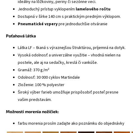
ideálny na lôžkoviny, periny či sezónne veci.
Jednoduchý prístup vyklopením
lamelového roštu
Dostupná v šírke 140 cm s praktickým predným výklopom.
Pneumatické vzpery
pre jednoduchšie otváranie
Poťahová látka
Látka LF – tkaná s výraznejšou štruktúrou, príjemná na dotyk.
Vysoká odolnosť a univerzálne využitie – vhodná nielen na
postele, ale aj na sedačky, kreslá či vankúše.
Gramáž: 370 g/m²
Odolnosť: 30 000 cyklov Martindale
Zloženie: 100 % polyester
Široký výber farieb umožňuje prispôsobiť posteľ presne
vašim predstavám.
Možnosti morenia nožičiek:
farbu morenia prosím zadajte ako poznámku do objednávky