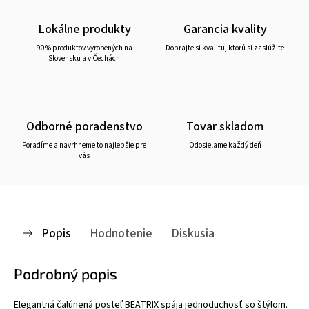
Lokálne produkty
Garancia kvality
90% produktov vyrobených na
Doprajte si kvalitu, ktorú si zaslúžite
Slovensku a v Čechách
Odborné poradenstvo
Tovar skladom
Poradíme a navrhneme to najlepšie pre
Odosielame každý deň
vás
Popis
Hodnotenie
Diskusia
Podrobný popis
Elegantná čalúnená posteľ BEATRIX spája jednoduchosť so štýlom.