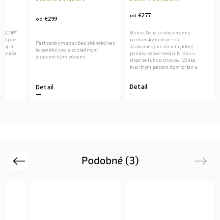
€277
od
€299
od
VISCOR®,
Matrac Xena je obojstranný
ASA pre
partnerský matrac so 7
Partnerský matrac bez akéhokoľvek
 svojim
anatomickými zónami, ktorý
lepeného spoja so siedmymi
prináša
ponúka výber medzi tvrdou a
anatomickými zónami.
 a
stredne tuhou stranou. Vďaka
kvalitným penám Komfortan a
antidekubitnému...
Detail
Detail
Podobné (3)
Previous
Next