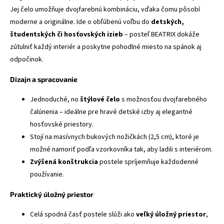
Jej čelo umožňuje dvojfarebnú kombináciu, vďaka čomu pôsobí
moderne a originálne. Ide o obľúbenú voľbu do
detských,
študentských či hosťovských izieb
– posteľ BEATRIX dokáže
zútulniť každý interiér a poskytne pohodlné miesto na spánok aj
odpočinok.
Dizajn a spracovanie
Jednoduché, no
štýlové čelo
s možnosťou dvojfarebného
čalúnenia – ideálne pre hravé detské izby aj elegantné
hosťovské priestory.
Stojí na masívnych bukových nožičkách (2,5 cm), ktoré je
možné namoriť podľa vzorkovníka tak, aby ladili s interiérom.
Zvýšená konštrukcia
postele spríjemňuje každodenné
používanie.
Praktický úložný priestor
Celá spodná časť postele slúži ako
veľký úložný priestor
,