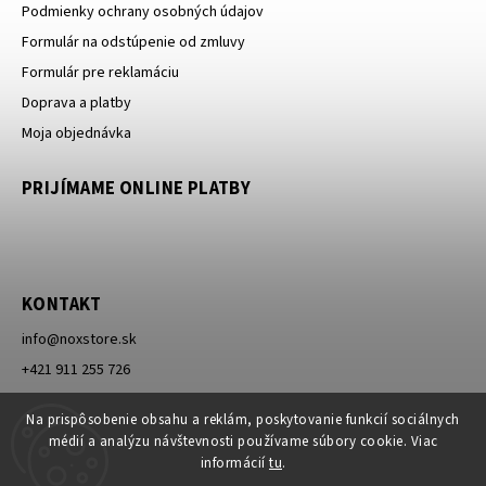
Podmienky ochrany osobných údajov
Formulár na odstúpenie od zmluvy
Formulár pre reklamáciu
Doprava a platby
Moja objednávka
PRIJÍMAME ONLINE PLATBY
KONTAKT
info
@
noxstore.sk
+421 911 255 726
Facebook
Na prispôsobenie obsahu a reklám, poskytovanie funkcií sociálnych
médií a analýzu návštevnosti používame súbory cookie. Viac
informácií
tu
.