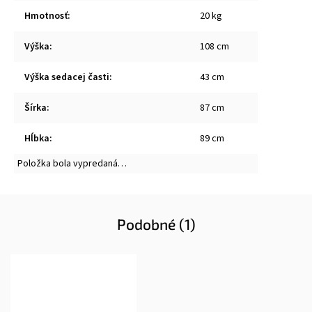
Hmotnosť
:
20 kg
Výška
:
108 cm
Výška sedacej časti
:
43 cm
Šírka
:
87 cm
Hĺbka
:
89 cm
Položka bola vypredaná…
Podobné (1)