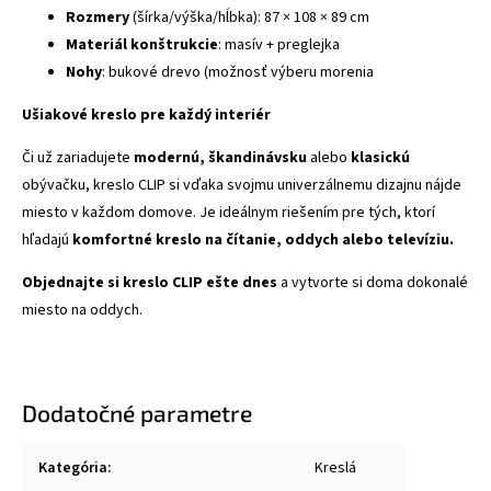
Rozmery
(šírka/výška/hĺbka): 87 × 108 × 89 cm
Materiál konštrukcie
: masív + preglejka
Nohy
: bukové drevo (možnosť výberu morenia
Ušiakové kreslo pre každý interiér
Či už zariadujete
modernú, škandinávsku
alebo
klasickú
obývačku, kreslo CLIP si vďaka svojmu univerzálnemu dizajnu nájde
miesto v každom domove. Je ideálnym riešením pre tých, ktorí
hľadajú
komfortné kreslo na čítanie, oddych alebo televíziu.
Objednajte si kreslo CLIP ešte dnes
a vytvorte si doma dokonalé
miesto na oddych.
Dodatočné parametre
Kategória
:
Kreslá