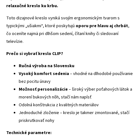
relaxačné kreslo ku krbu.
Toto dizajnové kreslo vyniká svojím ergonomickým tvarom s
typickými „ušiakmi“, ktoré poskytujú
oporu pre hlavu aj chrbát
,
čo oceníte najmä pri dlhšom sedení, čítaní knihy či sledovaní
televízie.
Prečo si vybrať kreslo CLIP?
Ručná výroba na Slovensku
Vysoký komfort sedenia
– vhodné na dlhodobé používanie
bez pocitu únavy
Možnosť personalizácie
– široký výber poťahových látok a
morení bukových nôh, stačí nám napísť
Odolná konštrukcia z kvalitných materiálov
Jednoduché zloženie – kreslo je takmer zmontované, stačí
priskrutkovať nohy
Technické parametre: