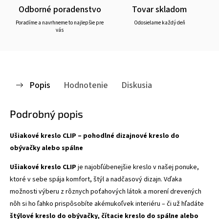
Odborné poradenstvo
Tovar skladom
Poradíme a navrhneme to najlepšie pre
Odosielame každý deň
vás
Popis
Hodnotenie
Diskusia
Podrobný popis
Ušiakové kreslo CLIP – pohodlné dizajnové kreslo do
obývačky alebo spálne
Ušiakové kreslo CLIP
je najobľúbenejšie kreslo v našej ponuke,
ktoré v sebe spája komfort, štýl a nadčasový dizajn. Vďaka
možnosti výberu z rôznych poťahových látok a morení drevených
nôh si ho ľahko prispôsobíte akémukoľvek interiéru – či už hľadáte
štýlové kreslo do obývačky, čítacie kreslo do spálne alebo