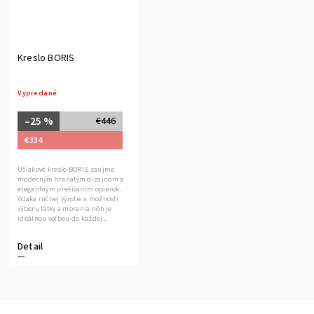
Kreslo BORIS
Vypredané
–25 %
€446
€334
Ušiakové kreslo BORIS zaujme
moderným hranatým dizajnom a
elegantným prešívaním opierok.
Vďaka ručnej výrobe a možnosti
výberu látky a morenia nôh je
ideálnou voľbou do každej...
Detail