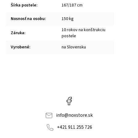
Šírka postele
:
167/187 cm
Nosnosť na osobu
:
150 kg
10 rokov na konštrukciu
Záruka
:
postele
Vyrobené
:
na Slovensku
Facebook
info
@
noxstore.sk
+421 911 255 726