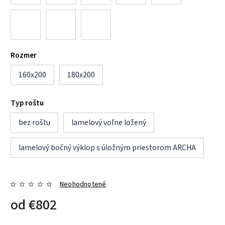
Rozmer
160x200
180x200
Typ roštu
bez roštu
lamelový voľne ložený
lamelový bočný výklop s úložným priestorom ARCHA
Neohodnotené
od
€802