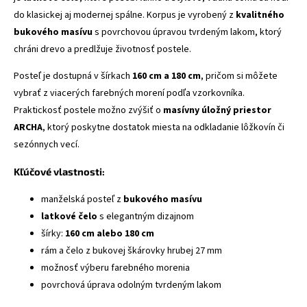
do klasickej aj modernej spálne. Korpus je vyrobený z
kvalitného
bukového masívu
s povrchovou úpravou tvrdeným lakom, ktorý
chráni drevo a predlžuje životnosť postele.
Posteľ je dostupná v šírkach
160 cm a 180 cm
, pričom si môžete
vybrať z viacerých farebných morení podľa vzorkovníka.
Praktickosť postele možno zvýšiť o
masívny úložný priestor
ARCHA
, ktorý poskytne dostatok miesta na odkladanie lôžkovín či
sezónnych vecí.
Kľúčové vlastnosti:
manželská posteľ z
bukového masívu
latkové čelo
s elegantným dizajnom
šírky:
160 cm alebo 180 cm
rám a čelo z bukovej škárovky hrubej 27 mm
možnosť výberu farebného morenia
povrchová úprava odolným tvrdeným lakom