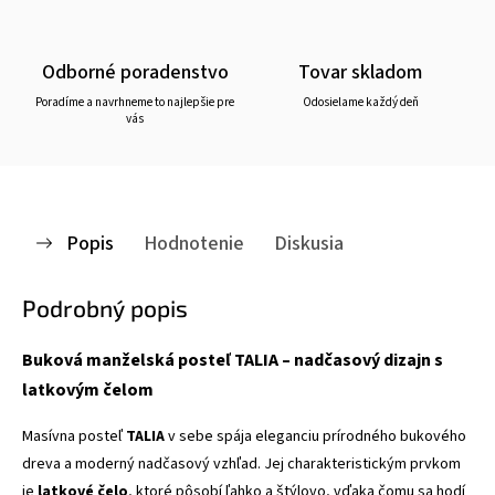
Odborné poradenstvo
Tovar skladom
Poradíme a navrhneme to najlepšie pre
Odosielame každý deň
vás
Popis
Hodnotenie
Diskusia
Podrobný popis
Buková manželská posteľ TALIA – nadčasový dizajn s
latkovým čelom
Masívna posteľ
TALIA
v sebe spája eleganciu prírodného bukového
dreva a moderný nadčasový vzhľad. Jej charakteristickým prvkom
je
latkové čelo
, ktoré pôsobí ľahko a štýlovo, vďaka čomu sa hodí