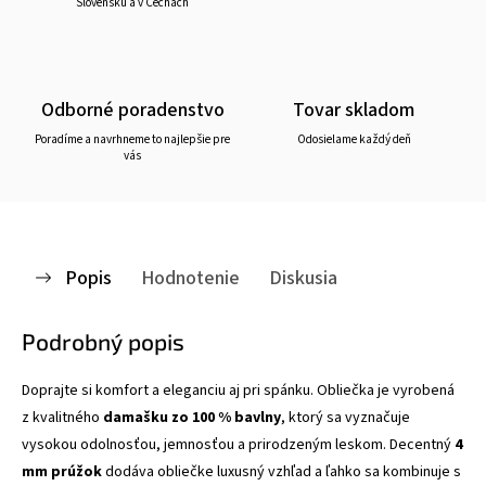
Slovensku a v Čechách
Odborné poradenstvo
Tovar skladom
Poradíme a navrhneme to najlepšie pre
Odosielame každý deň
vás
Popis
Hodnotenie
Diskusia
Podrobný popis
Doprajte si komfort a eleganciu aj pri spánku. Obliečka je vyrobená
z kvalitného
damašku zo 100 % bavlny
, ktorý sa vyznačuje
vysokou odolnosťou, jemnosťou a prirodzeným leskom. Decentný
4
mm prúžok
dodáva obliečke luxusný vzhľad a ľahko sa kombinuje s