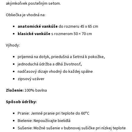
akýmkoľvek posteľným setom.
Obliečka je vhodná na:
anatomické vankúše
do rozmeru 45 x 65 cm
klasické vankúše
s rozmerom 50 × 70 cm
Výhody:
príjemná na dotyk, priedušná a šetrná k pokožke,
jednoduchá údržba a dlhá životnosť,
nadčasový dizajn vhodný do každej spálne
zipsový uzáver
Zloženie:
100% bavlna
Spôsob údržby:
Pranie: Jemné pranie pri teplote do 60°C
Bielenie: Nepoužívajte bielidlá
Sušenie: Možné sušenie v bubnovej sušičke pri nízkej teplote