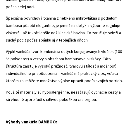
počas celej noci.
Špeciálna povrchová tkanina z hebkého mikrovlákna s podielom
bambusu pôsobí elegantne, je jemná na dotyk a výborne reguluje
vlhkosť – až trikrát lepšie než klasická bavlna. To zaručuje svieži a
suchý pocit počas spánku aj v teplejších dňoch.
Výplň vankúša tvorí kombinácia dutých konjugovaných vločiek (100
% polyester) a vrstvy s obsahom bambusovej viskózy. Táto
štruktúra zaisťuje vysokú pružnosť, tvarovú stálosť a možnosť
individuálneho prispôsobenia – vankúš má praktický zips, vďaka
ktorému si môžete množstvo výplne upraviť podľa svojich potrieb.
Použité materiály sú hypoalergénne, nezaťažujú dýchacie cesty a
sú vhodné aj pre ľudí s citlivou pokožkou či alergiou.
Výhody vankúša BAMBOO: