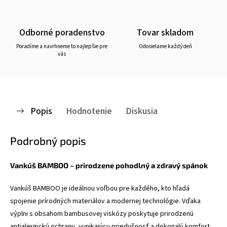
Odborné poradenstvo
Tovar skladom
Poradíme a navrhneme to najlepšie pre
Odosielame každý deň
vás
Popis
Hodnotenie
Diskusia
Podrobný popis
Vankúš BAMBOO – prirodzene pohodlný a zdravý spánok
Vankúš BAMBOO je ideálnou voľbou pre každého, kto hľadá
spojenie prírodných materiálov a modernej technológie. Vďaka
výplni s obsahom bambusovej viskózy poskytuje prirodzenú
antialergickú ochranu, vynikajúcu priedušnosť a dokonalý komfort