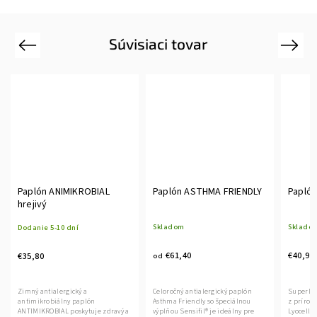
Súvisiaci tovar
Previous
Next
Paplón ANIMIKROBIAL
Paplón ASTHMA FRIENDLY
Paplón
hrejivý
Skladom
Sklado
Dodanie 5-10 dní
€61,40
€40,90
€35,80
od
Celoročný antialergický paplón
Superľah
Zimný antialergický a
Asthma Friendly so špeciálnou
z prírod
antimikrobiálny paplón
výplňou Sensifil® je ideálny pre
Lyocell p
ANTIMIKROBIAL poskytuje zdravý a