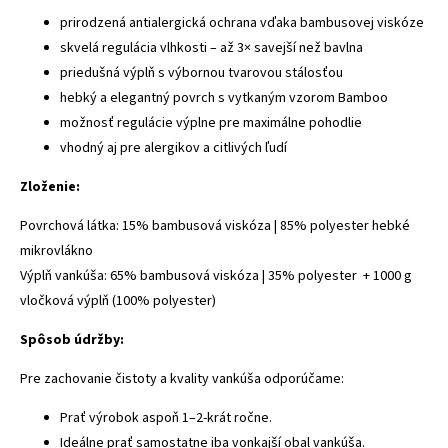
prirodzená antialergická ochrana vďaka bambusovej viskóze
skvelá regulácia vlhkosti – až 3× savejší než bavlna
priedušná výplň s výbornou tvarovou stálosťou
hebký a elegantný povrch s vytkaným vzorom Bamboo
možnosť regulácie výplne pre maximálne pohodlie
vhodný aj pre alergikov a citlivých ľudí
Zloženie:
Povrchová lát
ka: 15% bambusová viskóza | 85% polyester hebké
mikrovlákno
Výplň vankúša: 65% bambusová viskóza | 35% polyester + 1000 g
vločková výplň (100% polyester)
Spôsob údržby:
Pre zachovanie čistoty a kvality vankúša odporúčame:
Prať výrobok aspoň 1–2-krát ročne.
Ideálne prať samostatne iba vonkajší obal vankúša.