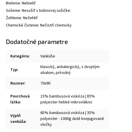
Bielenie: Nebieliť
Sušenie: Nesušiť v bubnovej sušičke.
Žehlenie: Nežehliť
Chemické čistenie: Nečistiť chemicky.
Dodatočné parametre
Kategória
:
Vankúše
klasický, antialergický, s dvojitým
Typ
:
obalom, prírodný
Rozmer
:
70x90
Povrchová
15% bambusová viskóza | 85%
látka
:
polyester hebké mikrovlákno
65% bambusová viskóza | 35%
Výplň
polyester - 1000g duté konjugované
vankúša
:
vločky