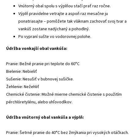
Vnútorný obal spolu s výplňou stačí prať raz ročne.
Výplň pravidelne vetrajte a aspoň raz mesačne ju
ponatriasajte – pomôžete tak vláknam zachovať svoj tvar a
vankúš zostane nadýchaný a pohodlný.
Po vypraní sušte vo vodorovnej polohe.
Údržba vonkajší obal vankúša:
Pranie: Bežné pranie pri teplote do 60°C
Bielenie: Nebieliť
Sušenie: Nesušiť v bubnovej sušičke.
Žehlenie: Nežehliť
Chemické čistenie: Možné mierne chemické čistenie s použitím
pérchlóretylénu, alebo uhľovodíkov.
Údržba vnútorný obal vankúša a výplň:
Pranie: Šetrné pranie do 40°C bez žmýkania pri vysokých otáčkach.